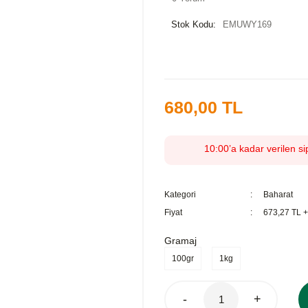
Stok Kodu:
EMUWY169
680,00 TL
10:00’a kadar verilen si
Kategori
Baharat
Fiyat
673,27 TL 
Gramaj
100gr
1kg
-
+