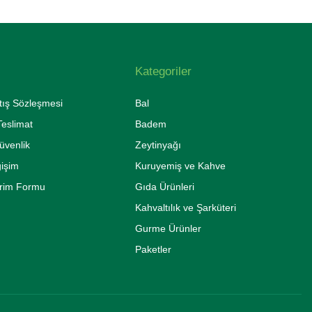
Kategoriler
tış Sözleşmesi
Bal
eslimat
Badem
Güvenlik
Zeytinyağı
ğişim
Kuruyemiş ve Kahve
irim Formu
Gıda Ürünleri
Kahvaltılık ve Şarküteri
Gurme Ürünler
Paketler