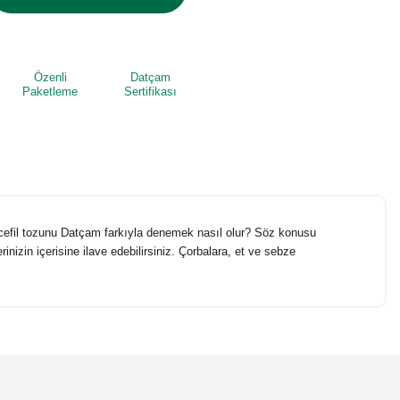
Özenli
Datçam
Paketleme
Sertifikası
encefil tozunu Datçam farkıyla denemek nasıl olur? Söz konusu
nizin içerisine ilave edebilirsiniz. Çorbalara, et ve sebze
niz.