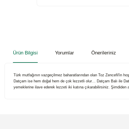
Ürün Bilgisi
Yorumlar
Önerileriniz
Türk mutfağının vazgeçilmez baharatlarından olan Toz Zencefil'in hoş
Datçam ise hem doğal hem de çok lezzetli olur… Datçam Balı ile Datçam 
yemeklerine ilave ederek lezzeti iki katına çıkarabilirsiniz. Şimdiden a
Bu ürünün fiyat bilgisi, resim, ürün açıklamalarında ve diğer konularda
Görüş ve önerileriniz için teşekkür ederiz.