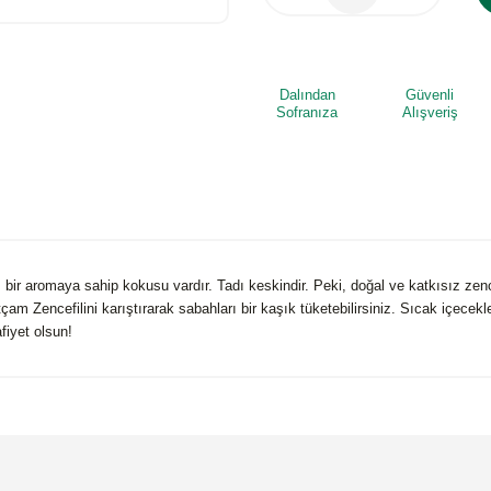
Dalından
Güvenli
Sofranıza
Alışveriş
 bir aromaya sahip kokusu vardır. Tadı keskindir. Peki, doğal ve katkısız z
Zencefilini karıştırarak sabahları bir kaşık tüketebilirsiniz. Sıcak içecekleri
fiyet olsun!
 yetersiz gördüğünüz noktaları öneri formunu kullanarak tarafımıza iletebilirsi
Bu ürüne ilk yorumu siz yapın!