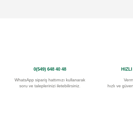
Ürün resmi kalitesiz, bozuk veya görüntülenemiyor.
Ürün açıklamasında eksik bilgiler bulunuyor.
Ürün bilgilerinde hatalar bulunuyor.
Ürün fiyatı diğer sitelerden daha pahalı.
Bu ürüne benzer farklı alternatifler olmalı.
0(549) 648 40 48
HIZL
WhatsApp sipariş hattımızı kullanarak
Verm
soru ve taleplerinizi iletebilirsiniz.
hızlı ve güvenl