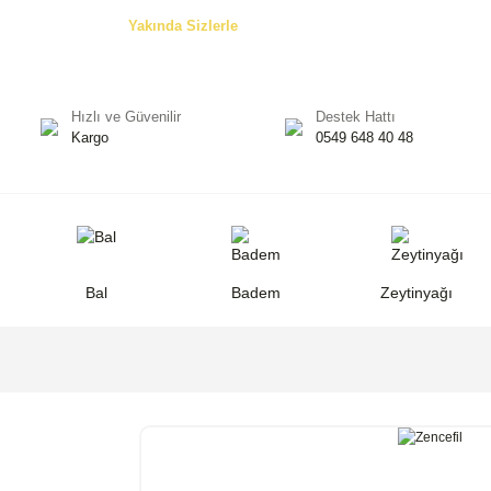
Özel Teklifler! -
Yakında Sizlerle
Hızlı ve Güvenilir
Destek Hattı
Kargo
0549 648 40 48
Bal
Badem
Zeytinyağı