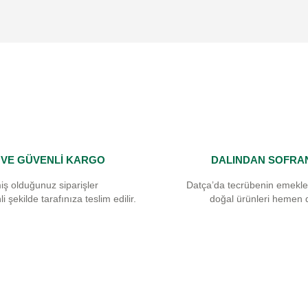
Yorum Yaz
I VE GÜVENLİ KARGO
DALINDAN SOFRA
Gönder
iş olduğunuz siparişler
Datça’da tecrübenin emekle
i şekilde tarafınıza teslim edilir.
doğal ürünleri hemen 