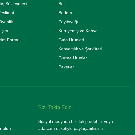
tış Sözleşmesi
Bal
eslimat
Badem
Güvenlik
Zeytinyağı
ğişim
Kuruyemiş ve Kahve
irim Formu
Gıda Ürünleri
Kahvaltılık ve Şarküteri
Gurme Ürünler
Paketler
Bizi Takip Edin!
Sosyal medyada bizi takip edebilir veya
r olun
#datcam etiketiyle paylaşabilirsiniz.