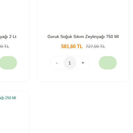
yağı 2 Lt
Goruk Soğuk Sıkım Zeytinyağı 750 Ml
00 TL
581,60 TL
727,00 TL
-
+
%20