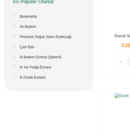
En Populer Olanlar
Bademella
Ak Badem
Goruk So
Premium Soğuk Sıkım Zeytinyağı
3.2
Çam Balı
İri Badem Ezmesi (Şekerli)
-
İri Yer Fıstığı Ezmesi
İri Fındık Ezmesi