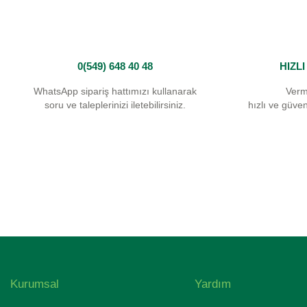
0(549) 648 40 48
HIZL
WhatsApp sipariş hattımızı kullanarak
Verm
soru ve taleplerinizi iletebilirsiniz.
hızlı ve güvenl
Kurumsal
Yardım