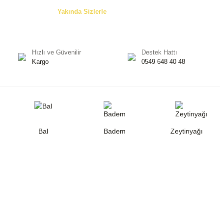
Özel Teklifler! -
Yakında Sizlerle
Hızlı ve Güvenilir
Destek Hattı
Kargo
0549 648 40 48
Bal
Badem
Zeytinyağı