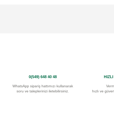
Bu ürünün fiyat bilgisi, resim, ürün açıklamalarında ve diğer konularda
Görüş ve önerileriniz için teşekkür ederiz.
Ürün resmi kalitesiz, bozuk veya görüntülenemiyor.
Ürün açıklamasında eksik bilgiler bulunuyor.
Ürün bilgilerinde hatalar bulunuyor.
Ürün fiyatı diğer sitelerden daha pahalı.
Bu ürüne benzer farklı alternatifler olmalı.
0(549) 648 40 48
HIZL
WhatsApp sipariş hattımızı kullanarak
Verm
soru ve taleplerinizi iletebilirsiniz.
hızlı ve güvenl