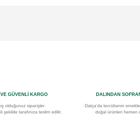
 yetersiz gördüğünüz noktaları öneri formunu kullanarak tarafımıza iletebilirsi
Bu ürüne ilk yorumu siz yapın!
Yorum Yaz
I VE GÜVENLİ KARGO
DALINDAN SOFRA
Gönder
iş olduğunuz siparişler
Datça’da tecrübenin emekle
i şekilde tarafınıza teslim edilir.
doğal ürünleri hemen 