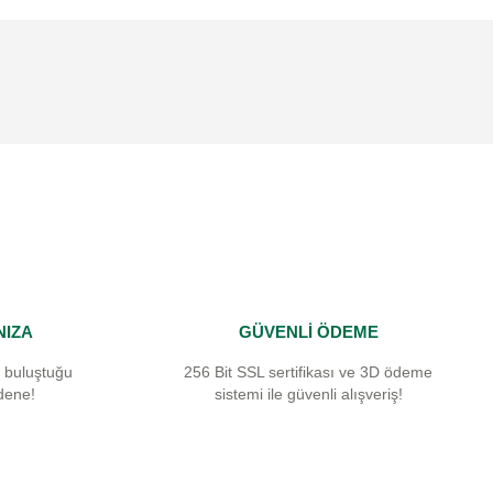
niz.
NIZA
GÜVENLİ ÖDEME
 buluştuğu
256 Bit SSL sertifikası ve 3D ödeme
dene!
sistemi ile güvenli alışveriş!