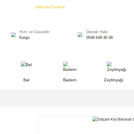
Özel Teklifler! -
Yakında Sizlerle
Hızlı ve Güvenilir
Destek Hattı
Kargo
0549 648 40 48
Bal
Badem
Zeytinyağı