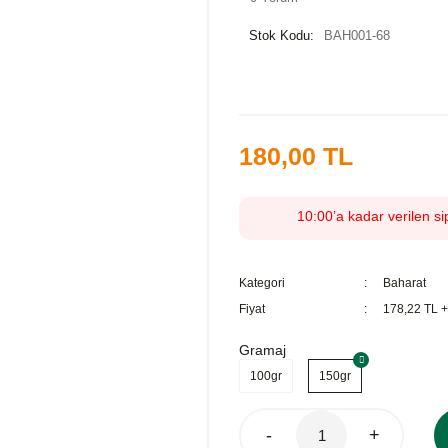
Stok Kodu:
BAH001-68
180,00 TL
10:00’a kadar verilen si
Kategori
Baharat
Fiyat
178,22 TL 
Gramaj
100gr
150gr
-
+