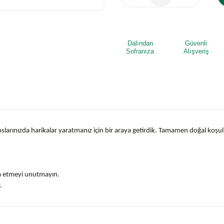
Dalından
Güvenli
Sofranıza
Alışveriş
oslarınızda harikalar yaratmanız için bir araya getirdik. Tamamen doğal koşu
za etmeyi unutmayın.
.