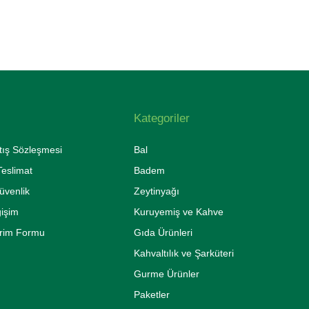
Kategoriler
tış Sözleşmesi
Bal
eslimat
Badem
Güvenlik
Zeytinyağı
ğişim
Kuruyemiş ve Kahve
irim Formu
Gıda Ürünleri
Kahvaltılık ve Şarküteri
Gurme Ürünler
Paketler