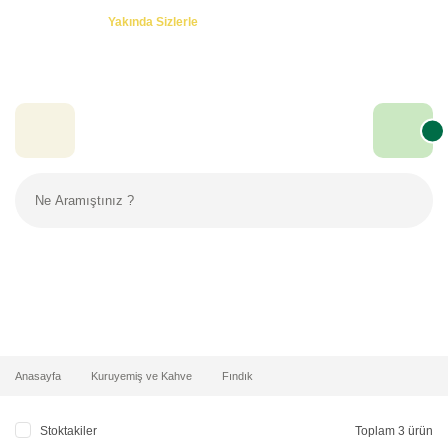
Özel Teklifler! -
Yakında Sizlerle
Fındık
Anasayfa
Kuruyemiş ve Kahve
Fındık
Stoktakiler
Toplam 3 ürün