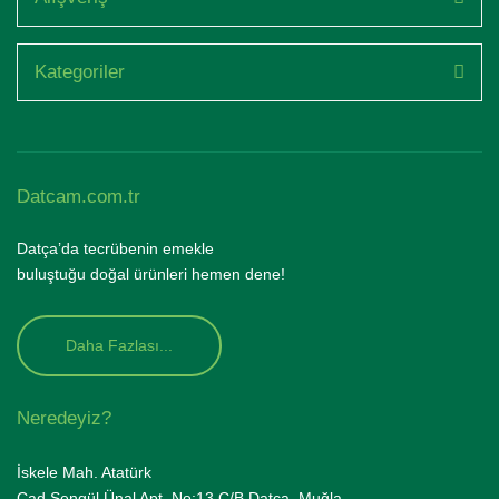
Kategoriler
Datcam.com.tr
Datça’da tecrübenin emekle
buluştuğu doğal ürünleri hemen dene!
Daha Fazlası...
Neredeyiz?
İskele Mah. Atatürk
Cad.Şengül Ünal Apt. No:13 C/B Datça, Muğla