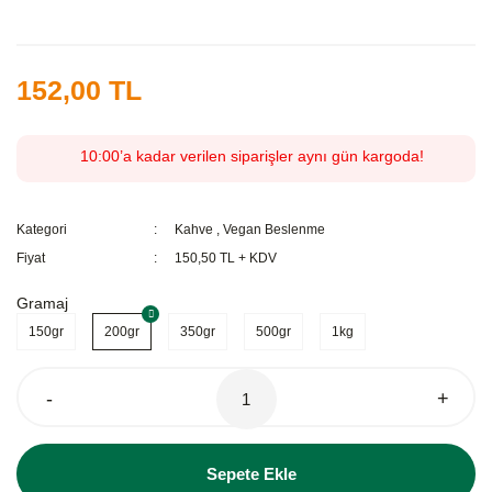
152,00 TL
10:00’a kadar verilen siparişler aynı gün kargoda!
Kategori
Kahve
,
Vegan Beslenme
Fiyat
150,50 TL + KDV
Gramaj
150gr
200gr
350gr
500gr
1kg
-
+
Sepete Ekle