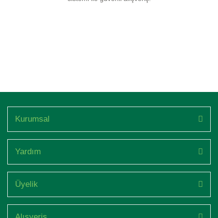
Kurumsal
Yardım
Üyelik
Alışveriş