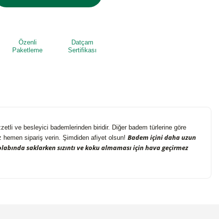
Özenli
Datçam
Paketleme
Sertifikası
tli ve besleyici bademlerinden biridir. Diğer badem türlerine göre
Badem içini daha uzun
 hemen sipariş verin. Şimdiden afiyet olsun!
olabında saklarken sızıntı ve koku almaması için hava geçirmez
niz.