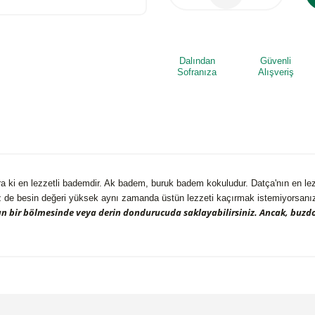
Dalından
Güvenli
Sofranıza
Alışveriş
 ki en lezzetli bademdir. Ak badem, buruk badem kokuludur. Datça'nın en lezze
z de besin değeri yüksek aynı zamanda üstün lezzeti kaçırmak istemiyorsanız
an bir bölmesinde veya derin dondurucuda saklayabilirsiniz. Ancak, buzd
 yetersiz gördüğünüz noktaları öneri formunu kullanarak tarafımıza iletebilirsi
Bu ürüne ilk yorumu siz yapın!