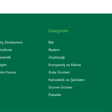
Kategoriler
tış Sözleşmesi
Bal
eslimat
Badem
Güvenlik
Zeytinyağı
ğişim
Kuruyemiş ve Kahve
irim Formu
Gıda Ürünleri
Kahvaltılık ve Şarküteri
Gurme Ürünler
Paketler