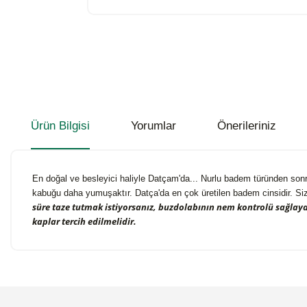
Ürün Bilgisi
Yorumlar
Önerileriniz
En doğal ve besleyici haliyle Datçam'da... Nurlu badem türünden sonra
kabuğu daha yumuşaktır. Datça'da en çok üretilen badem cinsidir. Si
süre taze tutmak istiyorsanız, buzdolabının nem kontrolü sağlay
kaplar tercih edilmelidir.
Bu ürünün fiyat bilgisi, resim, ürün açıklamalarında ve diğer konularda
Görüş ve önerileriniz için teşekkür ederiz.