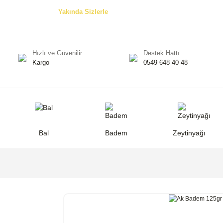
Özel Teklifler! -
Yakında Sizlerle
Hızlı ve Güvenilir
Destek Hattı
Kargo
0549 648 40 48
Bal
Badem
Zeytinyağı