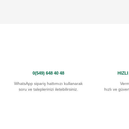
Ürün resmi kalitesiz, bozuk veya görüntülenemiyor.
Ürün açıklamasında eksik bilgiler bulunuyor.
Ürün bilgilerinde hatalar bulunuyor.
Ürün fiyatı diğer sitelerden daha pahalı.
Bu ürüne benzer farklı alternatifler olmalı.
0(549) 648 40 48
HIZL
WhatsApp sipariş hattımızı kullanarak
Verm
soru ve taleplerinizi iletebilirsiniz.
hızlı ve güvenl