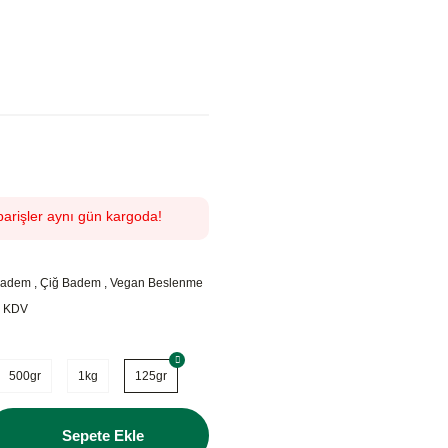
parişler aynı gün kargoda!
Badem
,
Çiğ Badem
,
Vegan Beslenme
+ KDV
500gr
1kg
125gr
Sepete Ekle