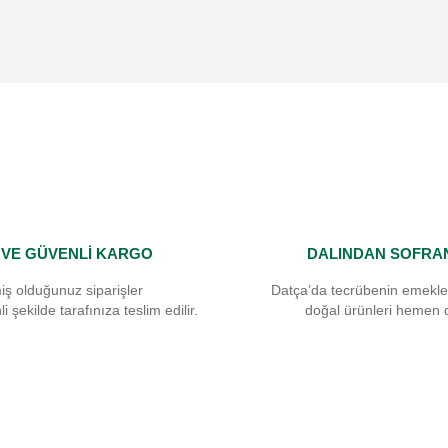
Yorum Yaz
I VE GÜVENLİ KARGO
DALINDAN SOFRA
Gönder
iş olduğunuz siparişler
Datça’da tecrübenin emekle
i şekilde tarafınıza teslim edilir.
doğal ürünleri hemen 