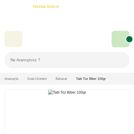
Özel Teklifler! -
Yakında Sizlerle
Anasayfa
Gıda Ürünleri
Baharat
Tatlı Toz Biber 100gr