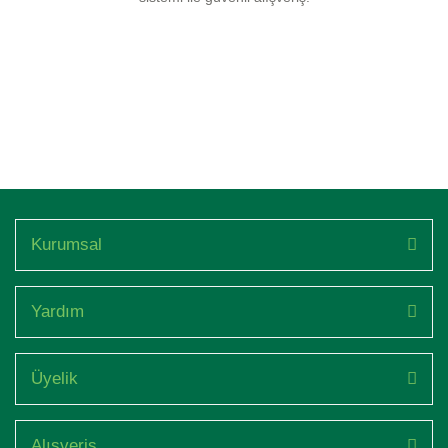
Kurumsal
Yardım
Üyelik
Alışveriş