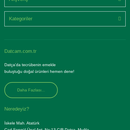
Kategoriler
Datcam.com.tr
Datça’da tecrübenin emekle
buluştuğu doğal ürünleri hemen dene!
Daha Fazlası...
Neredeyiz?
İskele Mah. Atatürk
Cad.Şengül Ünal Apt. No:13 C/B Datça, Muğla