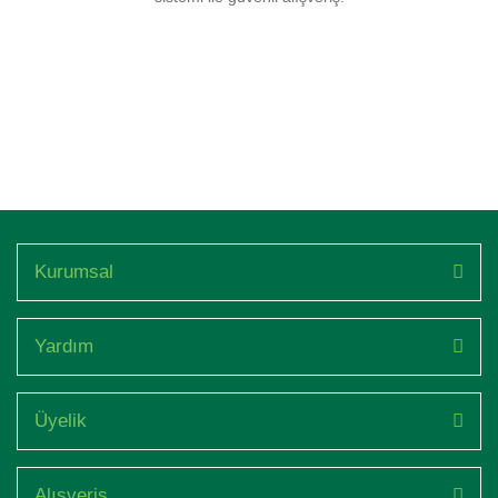
Kurumsal
Yardım
Üyelik
Alışveriş