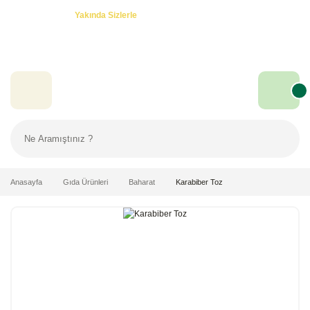
Özel Teklifler! -
Yakında Sizlerle
Anasayfa
Gıda Ürünleri
Baharat
Karabiber Toz