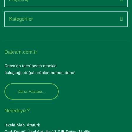
Kategoriler
Datcam.com.tr
Datça’da tecrübenin emekle
buluştuğu doğal ürünleri hemen dene!
Daha Fazlası...
Neredeyiz?
İskele Mah. Atatürk
Cad.Şengül Ünal Apt. No:13 C/B Datça, Muğla