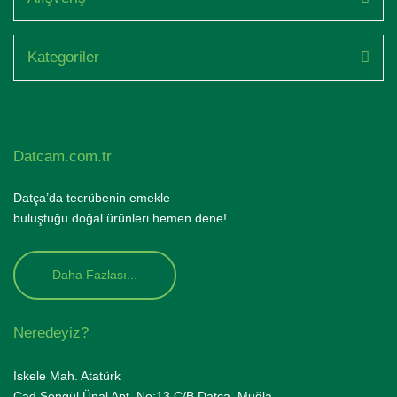
Kategoriler
Datcam.com.tr
Datça’da tecrübenin emekle
buluştuğu doğal ürünleri hemen dene!
Daha Fazlası...
Neredeyiz?
İskele Mah. Atatürk
Cad.Şengül Ünal Apt. No:13 C/B Datça, Muğla