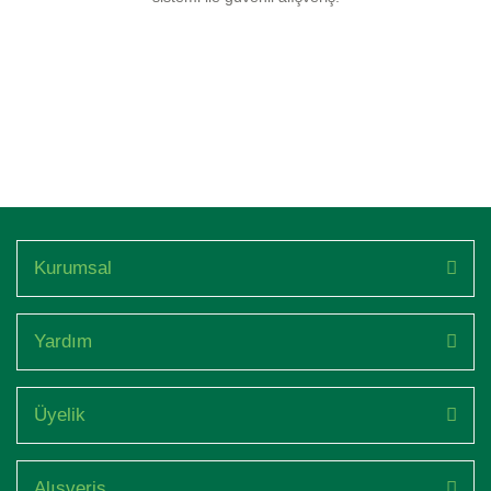
Kurumsal
Yardım
Üyelik
Alışveriş