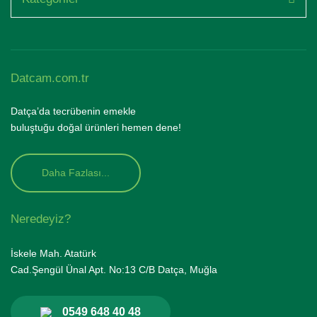
Datcam.com.tr
Datça’da tecrübenin emekle
buluştuğu doğal ürünleri hemen dene!
Daha Fazlası...
Neredeyiz?
İskele Mah. Atatürk
Cad.Şengül Ünal Apt. No:13 C/B Datça, Muğla
0549 648 40 48