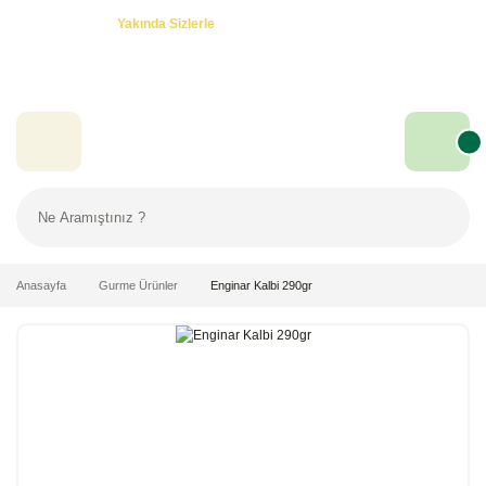
Özel Teklifler! -
Yakında Sizlerle
Anasayfa
Gurme Ürünler
Enginar Kalbi 290gr