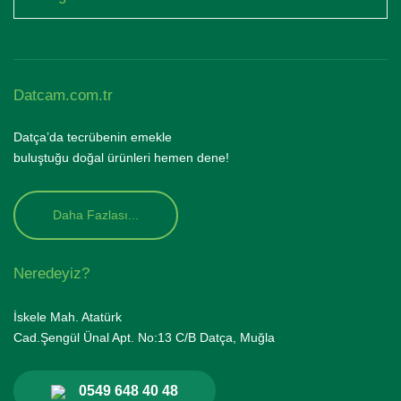
Datcam.com.tr
Datça’da tecrübenin emekle
buluştuğu doğal ürünleri hemen dene!
Daha Fazlası...
Neredeyiz?
İskele Mah. Atatürk
Cad.Şengül Ünal Apt. No:13 C/B Datça, Muğla
0549 648 40 48