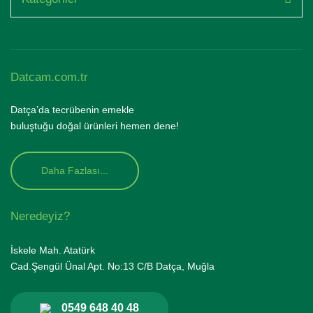
Datcam.com.tr
Datça’da tecrübenin emekle
buluştuğu doğal ürünleri hemen dene!
Daha Fazlası...
Neredeyiz?
İskele Mah. Atatürk
Cad.Şengül Ünal Apt. No:13 C/B Datça, Muğla
0549 648 40 48