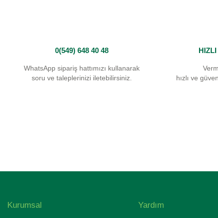
Bu ürüne benzer farklı alternatifler olmalı.
0(549) 648 40 48
HIZL
WhatsApp sipariş hattımızı kullanarak
Verm
soru ve taleplerinizi iletebilirsiniz.
hızlı ve güvenl
Kurumsal
Yardım