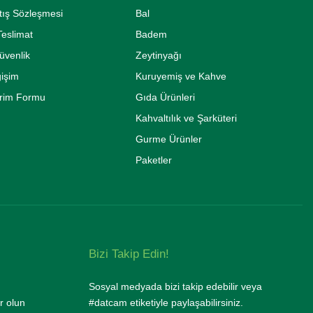
tış Sözleşmesi
Bal
eslimat
Badem
Güvenlik
Zeytinyağı
ğişim
Kuruyemiş ve Kahve
irim Formu
Gıda Ürünleri
Kahvaltılık ve Şarküteri
Gurme Ürünler
Paketler
Bizi Takip Edin!
Sosyal medyada bizi takip edebilir veya
r olun
#datcam etiketiyle paylaşabilirsiniz.