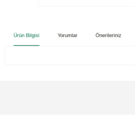
Ürün Bilgisi
Yorumlar
Önerileriniz
Bu ürünün fiyat bilgisi, resim, ürün açıklamalarında ve diğer konularda
Görüş ve önerileriniz için teşekkür ederiz.
Ürün resmi kalitesiz, bozuk veya görüntülenemiyor.
Ürün açıklamasında eksik bilgiler bulunuyor.
Ürün bilgilerinde hatalar bulunuyor.
Ürün fiyatı diğer sitelerden daha pahalı.