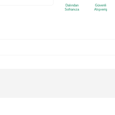
Dalından
Güvenli
Sofranıza
Alışveriş
 yetersiz gördüğünüz noktaları öneri formunu kullanarak tarafımıza iletebilirsi
Bu ürüne ilk yorumu siz yapın!
Yorum Yaz