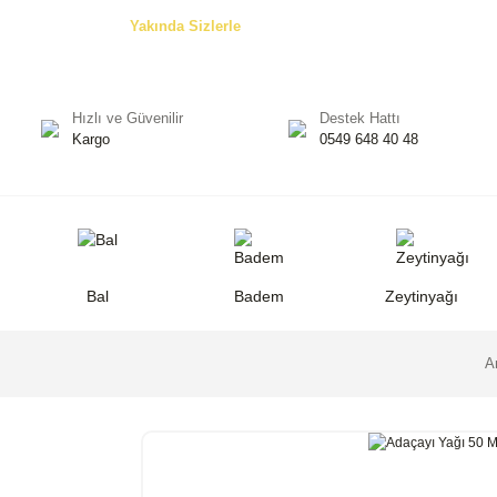
Özel Teklifler! -
Yakında Sizlerle
Hızlı ve Güvenilir
Destek Hattı
Kargo
0549 648 40 48
Bal
Badem
Zeytinyağı
A