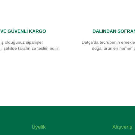
I VE GÜVENLİ KARGO
DALINDAN SOFRA
Gönder
iş olduğunuz siparişler
Datça’da tecrübenin emekle
i şekilde tarafınıza teslim edilir.
doğal ürünleri hemen 
Üyelik
Alışveriş