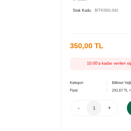
Stok Kodu:
BİTKİ001-043
350,00 TL
10:00’a kadar verilen si
Kategori
Bitkisel Yağ
Fiyat
291,67 TL 
-
+