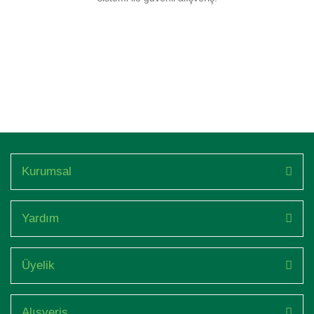
Kurumsal
Yardım
Üyelik
Alışveriş