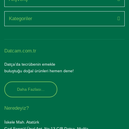
Kategoriler
Datcam.com.tr
Datça’da tecrübenin emekle
buluştuğu doğal ürünleri hemen dene!
Daha Fazlası...
Neredeyiz?
İskele Mah. Atatürk
Cad.Şengül Ünal Apt. No:13 C/B Datça, Muğla