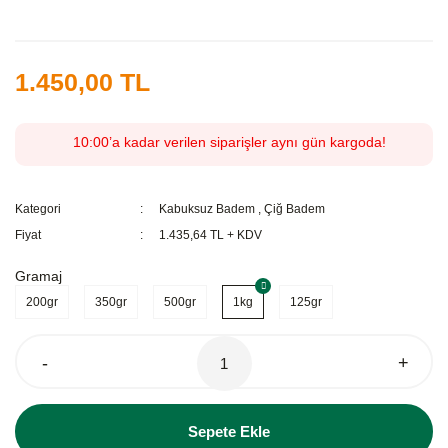
1.450,00 TL
10:00’a kadar verilen siparişler aynı gün kargoda!
Kategori
Kabuksuz Badem
,
Çiğ Badem
Fiyat
1.435,64 TL + KDV
Gramaj
200gr
350gr
500gr
1kg
125gr
-
+
Sepete Ekle