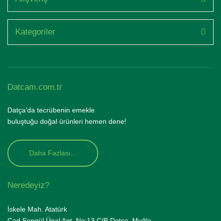
Kategoriler
Datcam.com.tr
Datça’da tecrübenin emekle
buluştuğu doğal ürünleri hemen dene!
Daha Fazlası...
Neredeyiz?
İskele Mah. Atatürk
Cad.Şengül Ünal Apt. No:13 C/B Datça, Muğla