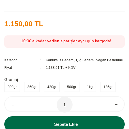
1.150,00 TL
10:00’a kadar verilen siparişler aynı gün kargoda!
Kategori
Kabuksuz Badem
,
Çiğ Badem
,
Vegan Beslenme
Fiyat
1.138,61 TL + KDV
Gramaj
200gr
350gr
420gr
500gr
1kg
125gr
-
+
Sepete Ekle