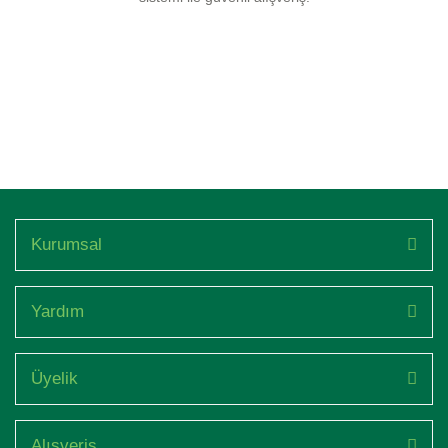
Kurumsal
Yardım
Üyelik
Alışveriş