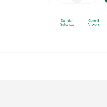
Dalından
Güvenli
Sofranıza
Alışveriş
 yetersiz gördüğünüz noktaları öneri formunu kullanarak tarafımıza iletebilirsi
Bu ürüne ilk yorumu siz yapın!
Yorum Yaz