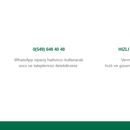
Ürün bilgilerinde hatalar bulunuyor.
Ürün fiyatı diğer sitelerden daha pahalı.
Bu ürüne benzer farklı alternatifler olmalı.
0(549) 648 40 48
HIZL
WhatsApp sipariş hattımızı kullanarak
Verm
soru ve taleplerinizi iletebilirsiniz.
hızlı ve güvenl