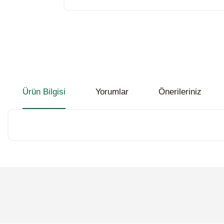
Ürün Bilgisi
Yorumlar
Önerileriniz
Bu ürünün fiyat bilgisi, resim, ürün açıklamalarında ve diğer konularda
Görüş ve önerileriniz için teşekkür ederiz.
Ürün resmi kalitesiz, bozuk veya görüntülenemiyor.
Ürün açıklamasında eksik bilgiler bulunuyor.