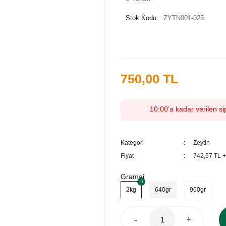
Stok Kodu:
ZYTN001-025
750,00 TL
10:00’a kadar verilen si
Kategori
Zeytin
Fiyat
742,57 TL 
Gramaj
2kg
640gr
960gr
-
+