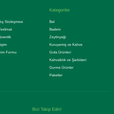
Kategoriler
tış Sözleşmesi
Bal
eslimat
Badem
Güvenlik
Zeytinyağı
ğişim
Kuruyemiş ve Kahve
irim Formu
Gıda Ürünleri
Kahvaltılık ve Şarküteri
Gurme Ürünler
Paketler
Bizi Takip Edin!