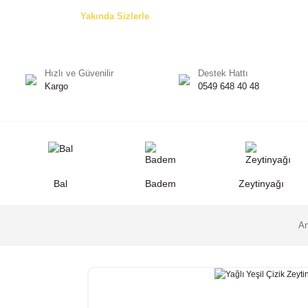
Özel Teklifler! -
Yakında Sizlerle
Hızlı ve Güvenilir
Destek Hattı
Kargo
0549 648 40 48
Bal
Badem
Zeytinyağı
An