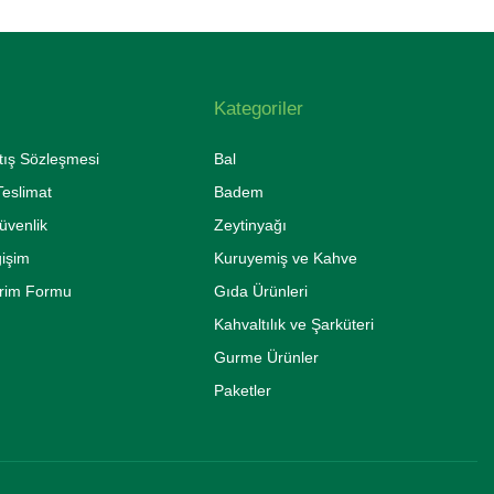
Kategoriler
tış Sözleşmesi
Bal
eslimat
Badem
Güvenlik
Zeytinyağı
ğişim
Kuruyemiş ve Kahve
irim Formu
Gıda Ürünleri
Kahvaltılık ve Şarküteri
Gurme Ürünler
Paketler