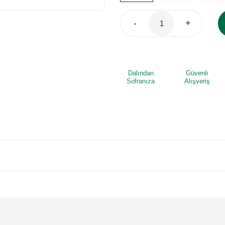
-
+
Dalından
Güvenli
Sofranıza
Alışveriş
 yetersiz gördüğünüz noktaları öneri formunu kullanarak tarafımıza iletebilirsi
Bu ürüne ilk yorumu siz yapın!