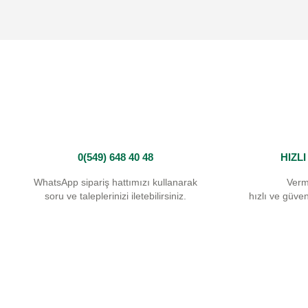
Ürün resmi kalitesiz, bozuk veya görüntülenemiyor.
Ürün açıklamasında eksik bilgiler bulunuyor.
Ürün bilgilerinde hatalar bulunuyor.
Ürün fiyatı diğer sitelerden daha pahalı.
Bu ürüne benzer farklı alternatifler olmalı.
0(549) 648 40 48
HIZL
WhatsApp sipariş hattımızı kullanarak
Verm
soru ve taleplerinizi iletebilirsiniz.
hızlı ve güvenl