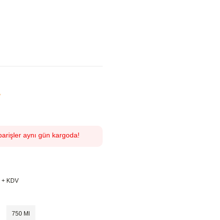
L
parişler aynı gün kargoda!
L + KDV
750 Ml