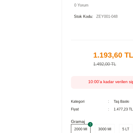
0 Yorum
Stok Kodu:
ZEY001-048
1.193,60 T
%20
1.492,00 TL
10:00’a kadar verilen si
Kategori
Taş Baskı
Fiyat
1.477,23 T
Gramaj
2000 Ml
3000 Ml
5 LT