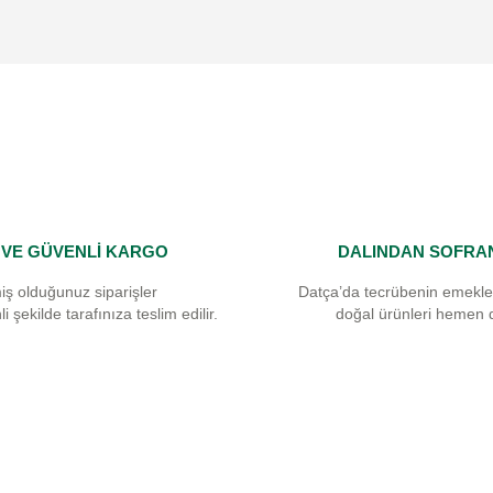
Yorum Yaz
I VE GÜVENLİ KARGO
DALINDAN SOFRA
Gönder
iş olduğunuz siparişler
Datça’da tecrübenin emekle
i şekilde tarafınıza teslim edilir.
doğal ürünleri hemen 