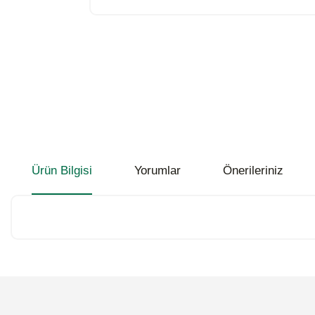
Ürün Bilgisi
Yorumlar
Önerileriniz
Bu ürünün fiyat bilgisi, resim, ürün açıklamalarında ve diğer konularda
Görüş ve önerileriniz için teşekkür ederiz.