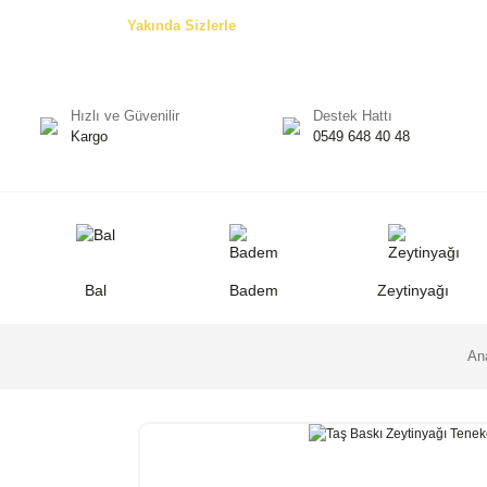
Özel Teklifler! -
Yakında Sizlerle
Hızlı ve Güvenilir
Destek Hattı
Kargo
0549 648 40 48
Bal
Badem
Zeytinyağı
An