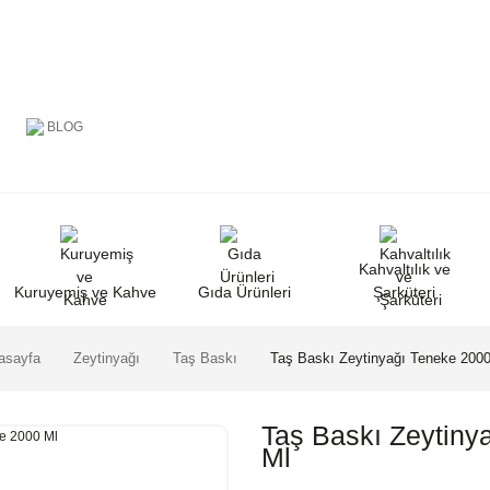
BLOG
Kahvaltılık ve
Kuruyemiş ve Kahve
Gıda Ürünleri
Şarküteri
asayfa
Zeytinyağı
Taş Baskı
Taş Baskı Zeytinyağı Teneke 2000
Taş Baskı Zeytiny
Ml