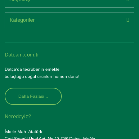
Kategoriler
Datcam.com.tr
Datça’da tecrübenin emekle
buluştuğu doğal ürünleri hemen dene!
Daha Fazlası...
Neredeyiz?
İskele Mah. Atatürk
Cad.Şengül Ünal Apt. No:13 C/B Datça, Muğla