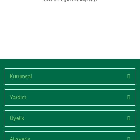
Kurumsal
Yardım
Üyelik
Alışveriş