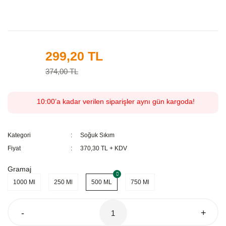
299,20 TL
%20
374,00 TL
10:00’a kadar verilen siparişler aynı gün kargoda!
Kategori
Soğuk Sıkım
Fiyat
370,30 TL + KDV
Gramaj
1000 Ml
250 Ml
500 ML
750 Ml
-
+