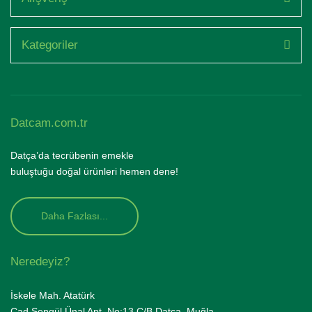
Kategoriler
Datcam.com.tr
Datça’da tecrübenin emekle
buluştuğu doğal ürünleri hemen dene!
Daha Fazlası...
Neredeyiz?
İskele Mah. Atatürk
Cad.Şengül Ünal Apt. No:13 C/B Datça, Muğla