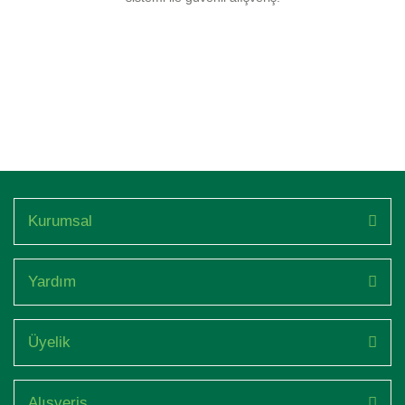
Kurumsal
Yardım
Üyelik
Alışveriş