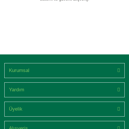
Kurumsal
Yardım
Üyelik
Alışveriş