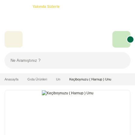
Özel Teklifler! -
Yakında Sizlerle
Anasayfa
Gıda Ürünleri
Un
Keçiboynuzu ( Harnup ) Unu