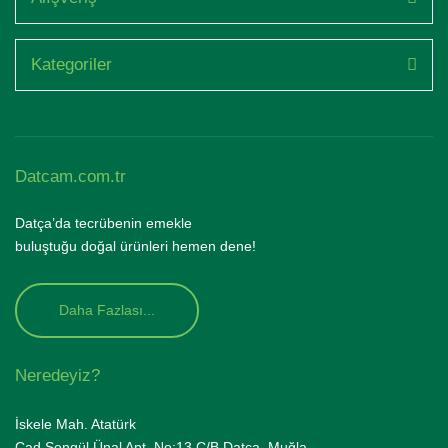
Kategoriler
Datcam.com.tr
Datça’da tecrübenin emekle
buluştuğu doğal ürünleri hemen dene!
Daha Fazlası...
Neredeyiz?
İskele Mah. Atatürk
Cad.Şengül Ünal Apt. No:13 C/B Datça, Muğla