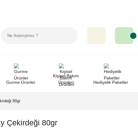
Sipariş Takip
Favorilerim
Yardım
Kişisel Bakım
Gurme Ürünler
Ürünleri
Hediyelik Paketler
irdeği 80gr
y Çekirdeği 80gr