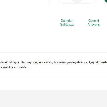
Dalından
Güvenli
Sofranıza
Alışveriş
rak biliniyor. Hafızayı güçlendirebilir, hücreleri yenileyebilir vs. Çeyrek bar
snekliği arttırabilir.
 yetersiz gördüğünüz noktaları öneri formunu kullanarak tarafımıza iletebilirsi
Bu ürüne ilk yorumu siz yapın!