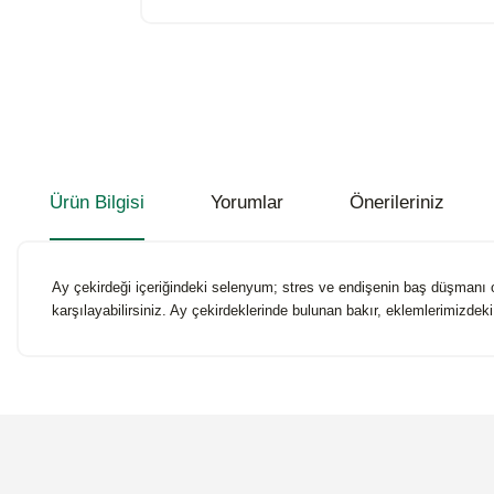
Ürün Bilgisi
Yorumlar
Önerileriniz
Ay çekirdeği içeriğindeki selenyum; stres ve endişenin baş düşmanı ola
karşılayabilirsiniz. Ay çekirdeklerinde bulunan bakır, eklemlerimizdeki e
Bu ürünün fiyat bilgisi, resim, ürün açıklamalarında ve diğer konularda
Görüş ve önerileriniz için teşekkür ederiz.
Ürün resmi kalitesiz, bozuk veya görüntülenemiyor.