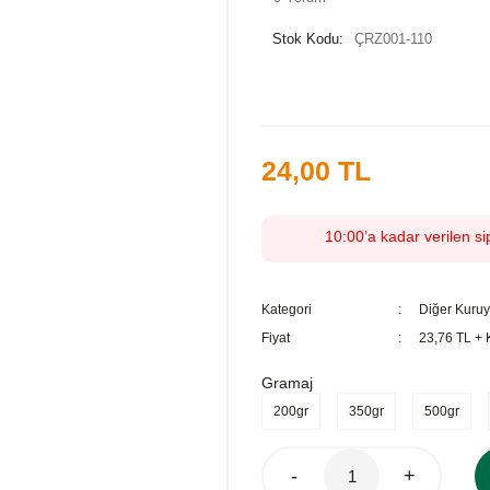
Stok Kodu:
ÇRZ001-110
24,00 TL
10:00’a kadar verilen si
Kategori
Diğer Kuruy
Fiyat
23,76 TL +
Gramaj
200gr
350gr
500gr
-
+