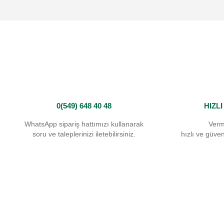
Ürün açıklamasında eksik bilgiler bulunuyor.
Ürün bilgilerinde hatalar bulunuyor.
Ürün fiyatı diğer sitelerden daha pahalı.
Bu ürüne benzer farklı alternatifler olmalı.
0(549) 648 40 48
HIZL
WhatsApp sipariş hattımızı kullanarak
Verm
soru ve taleplerinizi iletebilirsiniz.
hızlı ve güvenl