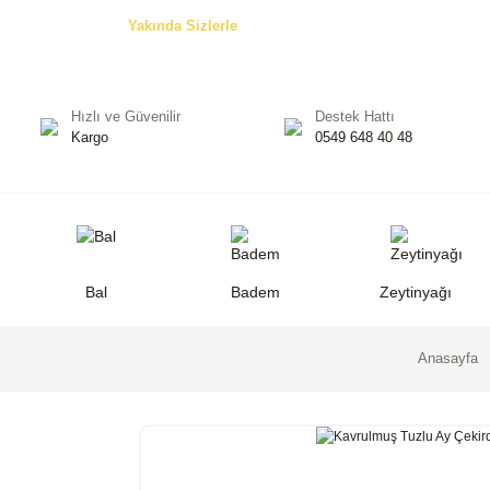
Özel Teklifler! -
Yakında Sizlerle
Hızlı ve Güvenilir
Destek Hattı
Kargo
0549 648 40 48
Bal
Badem
Zeytinyağı
Anasayfa