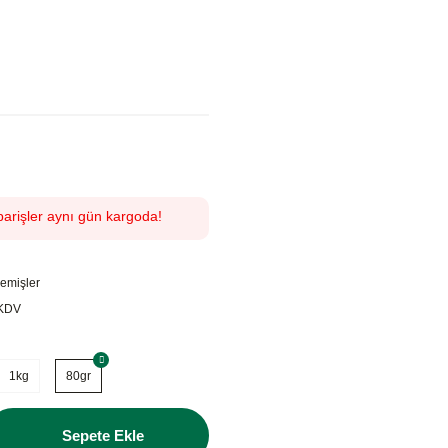
parişler aynı gün kargoda!
emişler
 KDV
1kg
80gr
Sepete Ekle