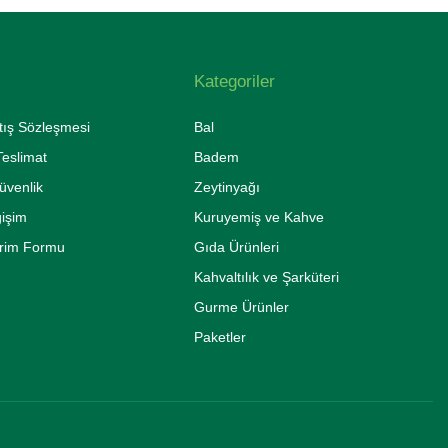
Kategoriler
tış Sözleşmesi
Bal
eslimat
Badem
Güvenlik
Zeytinyağı
ğişim
Kuruyemiş ve Kahve
irim Formu
Gıda Ürünleri
Kahvaltılık ve Şarküteri
Gurme Ürünler
Paketler