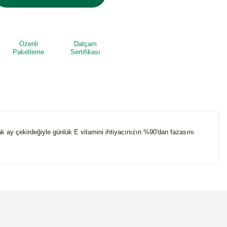
Özenli
Datçam
Paketleme
Sertifikası
dak ay çekirdeğiyle günlük E vitamini ihtiyacınızın %90'dan fazasını
niz.