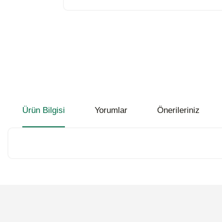
Ürün Bilgisi
Yorumlar
Önerileriniz
Bu ürünün fiyat bilgisi, resim, ürün açıklamalarında ve diğer konularda
Görüş ve önerileriniz için teşekkür ederiz.
Ürün resmi kalitesiz, bozuk veya görüntülenemiyor.