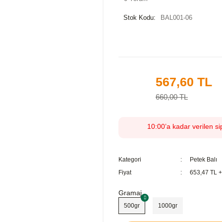
Stok Kodu:
BAL001-06
567,60 TL
%14
660,00 TL
10:00’a kadar verilen si
Kategori
Petek Balı
Fiyat
653,47 TL 
Gramaj
500gr
1000gr