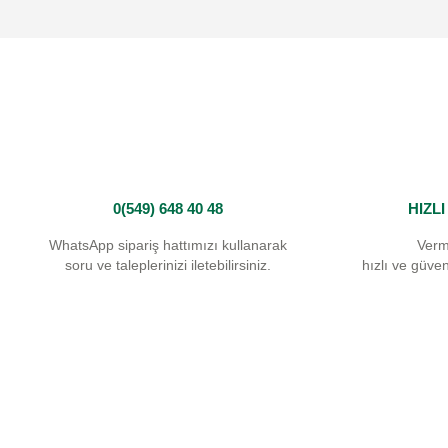
Ürün açıklamasında eksik bilgiler bulunuyor.
Ürün bilgilerinde hatalar bulunuyor.
Ürün fiyatı diğer sitelerden daha pahalı.
Bu ürüne benzer farklı alternatifler olmalı.
0(549) 648 40 48
HIZL
WhatsApp sipariş hattımızı kullanarak
Verm
soru ve taleplerinizi iletebilirsiniz.
hızlı ve güvenl