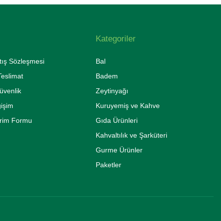
Kategoriler
tış Sözleşmesi
Bal
eslimat
Badem
Güvenlik
Zeytinyağı
ğişim
Kuruyemiş ve Kahve
irim Formu
Gıda Ürünleri
Kahvaltılık ve Şarküteri
Gurme Ürünler
Paketler