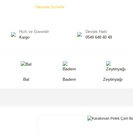
Özel Teklifler! -
Yakında Sizlerle
Hızlı ve Güvenilir
Destek Hattı
Kargo
0549 648 40 48
Bal
Badem
Zeytinyağı