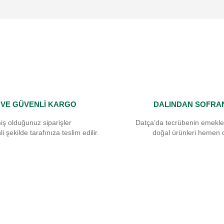
Yorum Yaz
I VE GÜVENLİ KARGO
DALINDAN SOFRA
Gönder
iş olduğunuz siparişler
Datça’da tecrübenin emekle
i şekilde tarafınıza teslim edilir.
doğal ürünleri hemen 