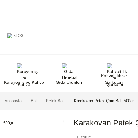
BLOG
Kahvaltılık ve
Kuruyemiş ve Kahve
Gıda Ürünleri
Şarküteri
Anasayfa
Bal
Petek Balı
Karakovan Petek Çam Balı 500gr
Karakovan Petek 
0 Yorum