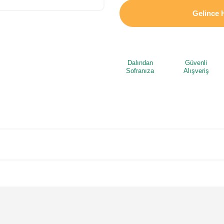
Gelince 
Dalından
Güvenli
Sofranıza
Alışveriş
 yetersiz gördüğünüz noktaları öneri formunu kullanarak tarafımıza iletebilirsi
Bu ürüne ilk yorumu siz yapın!