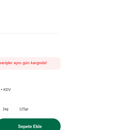
parişler aynı gün kargoda!
L + KDV
1kg
125gr
Sepete Ekle