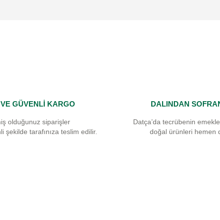
Yorum Yaz
I VE GÜVENLİ KARGO
DALINDAN SOFRA
Gönder
iş olduğunuz siparişler
Datça’da tecrübenin emekle
i şekilde tarafınıza teslim edilir.
doğal ürünleri hemen 