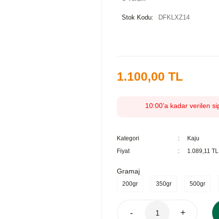
Stok Kodu:
DFKLXZ14
1.100,00 TL
10:00’a kadar verilen si
Kategori
Kaju
Fiyat
1.089,11 T
Gramaj
200gr
350gr
500gr
-
+