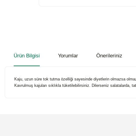
Ürün Bilgisi
Yorumlar
Önerileriniz
Kaju, uzun süre tok tutma özelliği sayesinde diyetlerin olmazsa olmaz
Kavrulmuş kajuları sıklıkla tüketilebilirsiniz. Dilerseniz salatalarda, 
Bu ürünün fiyat bilgisi, resim, ürün açıklamalarında ve diğer konularda
Görüş ve önerileriniz için teşekkür ederiz.
Ürün resmi kalitesiz, bozuk veya görüntülenemiyor.