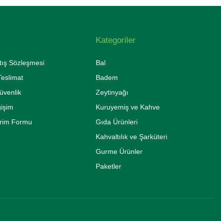
Kategoriler
tış Sözleşmesi
Bal
eslimat
Badem
Güvenlik
Zeytinyağı
ğişim
Kuruyemiş ve Kahve
irim Formu
Gıda Ürünleri
Kahvaltılık ve Şarküteri
Gurme Ürünler
Paketler