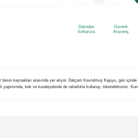
Dalından
Güvenli
Sofranıza
Alışveriş
 besin kaynakları arasında yer alıyor. Datçam Kavrulmuş Kajuyu, gün içinde açl
tatlı yapımında, kek ve kurabiyelerde de rahatlıkla kullanıp, tüketebilirsiniz. K
 yetersiz gördüğünüz noktaları öneri formunu kullanarak tarafımıza iletebilirsi
Bu ürüne ilk yorumu siz yapın!