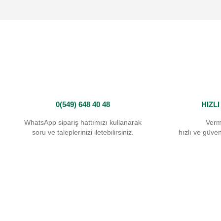
Ürün açıklamasında eksik bilgiler bulunuyor.
Ürün bilgilerinde hatalar bulunuyor.
Ürün fiyatı diğer sitelerden daha pahalı.
Bu ürüne benzer farklı alternatifler olmalı.
0(549) 648 40 48
HIZL
WhatsApp sipariş hattımızı kullanarak
Verm
soru ve taleplerinizi iletebilirsiniz.
hızlı ve güvenl