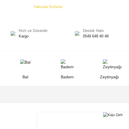
Özel Teklifler! -
Yakında Sizlerle
Hızlı ve Güvenilir
Destek Hattı
Kargo
0549 648 40 48
Bal
Badem
Zeytinyağı