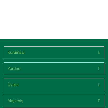
Kurumsal
Yardım
Üyelik
Alışveriş