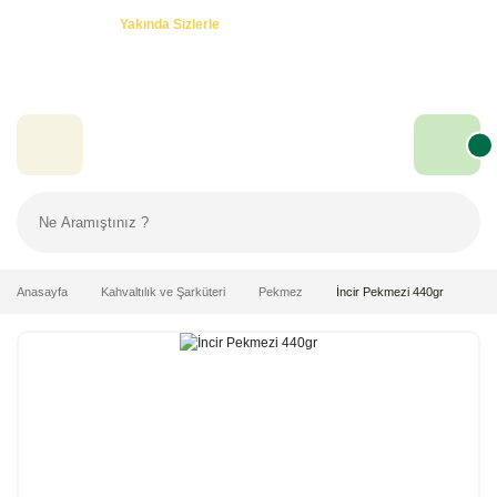
Özel Teklifler! -
Yakında Sizlerle
Anasayfa
Kahvaltılık ve Şarküteri
Pekmez
İncir Pekmezi 440gr