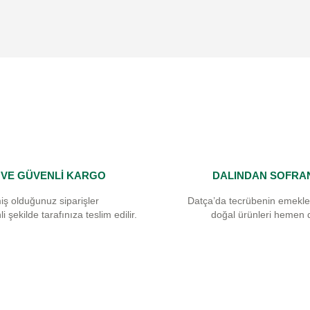
Yorum Yaz
I VE GÜVENLİ KARGO
DALINDAN SOFRA
Gönder
iş olduğunuz siparişler
Datça’da tecrübenin emekle
i şekilde tarafınıza teslim edilir.
doğal ürünleri hemen 