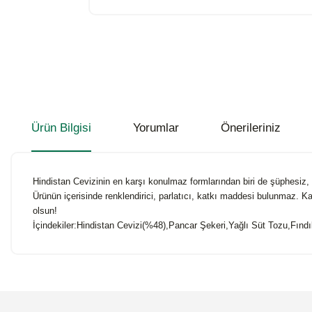
Ürün Bilgisi
Yorumlar
Önerileriniz
Hindistan Cevizinin en karşı konulmaz formlarından biri de şüphesiz, 
Ürünün içerisinde renklendirici, parlatıcı, katkı maddesi bulunmaz. K
olsun!
İçindekiler:Hindistan Cevizi(%48),Pancar Şekeri,Yağlı Süt Tozu,Fındı
Bu ürünün fiyat bilgisi, resim, ürün açıklamalarında ve diğer konularda
Görüş ve önerileriniz için teşekkür ederiz.