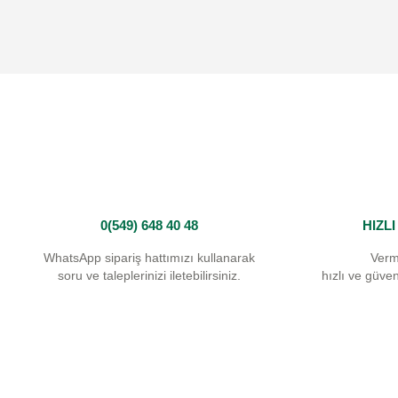
Ürün resmi kalitesiz, bozuk veya görüntülenemiyor.
Ürün açıklamasında eksik bilgiler bulunuyor.
Ürün bilgilerinde hatalar bulunuyor.
Ürün fiyatı diğer sitelerden daha pahalı.
Bu ürüne benzer farklı alternatifler olmalı.
0(549) 648 40 48
HIZL
WhatsApp sipariş hattımızı kullanarak
Verm
soru ve taleplerinizi iletebilirsiniz.
hızlı ve güvenl