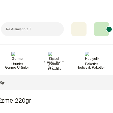
Sipariş Takip
Favorilerim
Yardım
Kişisel Bakım
Gurme Ürünler
Ürünleri
Hediyelik Paketler
20gr
 Ezme 220gr