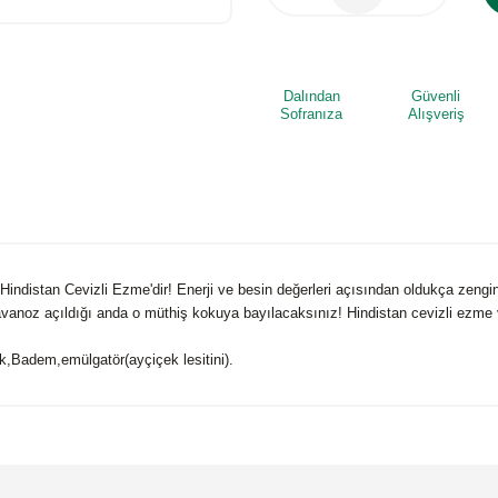
Dalından
Güvenli
Sofranıza
Alışveriş
Hindistan Cevizli Ezme'dir! Enerji ve besin değerleri açısından oldukça zengin
avanoz açıldığı anda o müthiş kokuya bayılacaksınız! Hindistan cevizli ezme v
k,Badem,emülgatör(ayçiçek lesitini).
 yetersiz gördüğünüz noktaları öneri formunu kullanarak tarafımıza iletebilirsi
Bu ürüne ilk yorumu siz yapın!