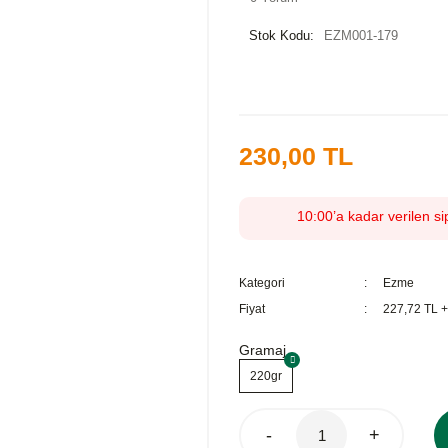
Stok Kodu:
EZM001-179
230,00 TL
10:00’a kadar verilen si
Kategori
Ezme
Fiyat
227,72 TL 
Gramaj
220gr
-
+