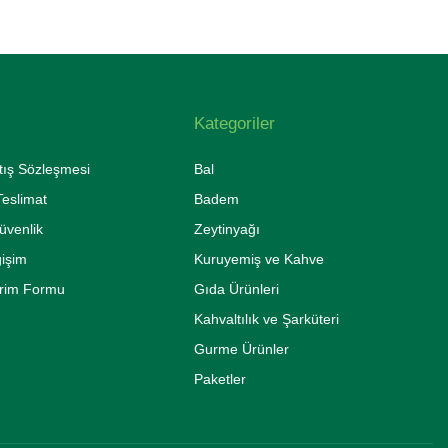
Kategoriler
tış Sözleşmesi
Bal
eslimat
Badem
Güvenlik
Zeytinyağı
ğişim
Kuruyemiş ve Kahve
irim Formu
Gıda Ürünleri
Kahvaltılık ve Şarküteri
Gurme Ürünler
Paketler