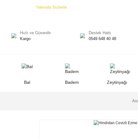
Özel Teklifler! -
Yakında Sizlerle
Hızlı ve Güvenilir
Destek Hattı
Kargo
0549 648 40 48
Bal
Badem
Zeytinyağı
An