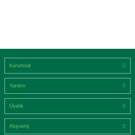
Kurumsal
Yardım
Üyelik
Alışveriş