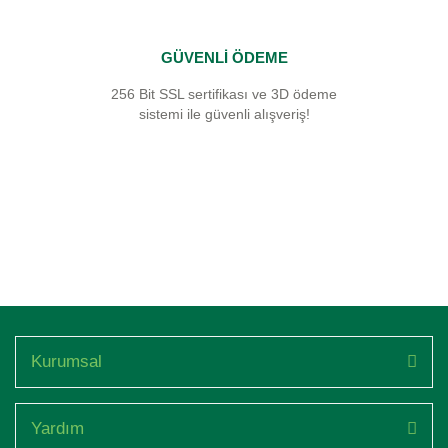
GÜVENLİ ÖDEME
256 Bit SSL sertifikası ve 3D ödeme
sistemi ile güvenli alışveriş!
Kurumsal
Yardım