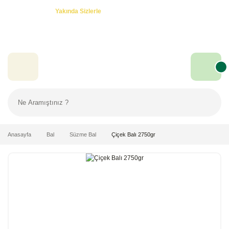
Özel Teklifler! -
Yakında Sizlerle
Anasayfa
Bal
Süzme Bal
Çiçek Balı 2750gr