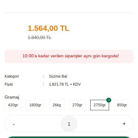
1.564,00 TL
%15
1.840,00 TL
10:00’a kadar verilen siparişler aynı gün kargoda!
Kategori
Süzme Bal
Fiyat
1.821,78 TL + KDV
Gramaj
420gr
1800gr
26kg
270gr
2750gr
850gr
-
+