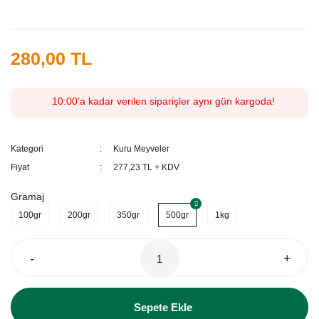
280,00 TL
10:00’a kadar verilen siparişler aynı gün kargoda!
Kategori
Kuru Meyveler
Fiyat
277,23 TL + KDV
Gramaj
100gr
200gr
350gr
500gr
1kg
-
+
Sepete Ekle