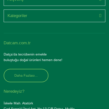
Kategoriler
Datcam.com.tr
Datça’da tecrübenin emekle
buluştuğu doğal ürünleri hemen dene!
Daha Fazlası...
Neredeyiz?
İskele Mah. Atatürk
Cad.Şengül Ünal Apt. No:13 C/B Datça, Muğla