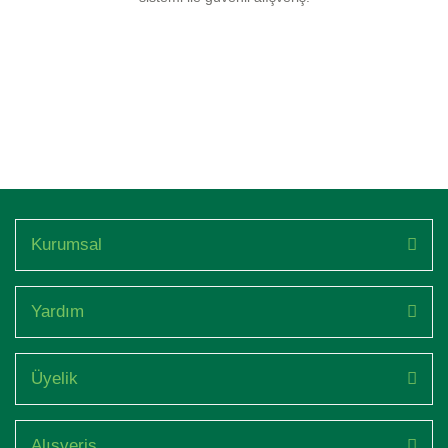
Kurumsal
Yardım
Üyelik
Alışveriş