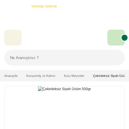
Özel Teklifler! -
Yakında Sizlerle
Anasayfa
Kuruyemiş ve Kahve
Kuru Meyveler
Çekirdeksiz Siyah Üzüm 