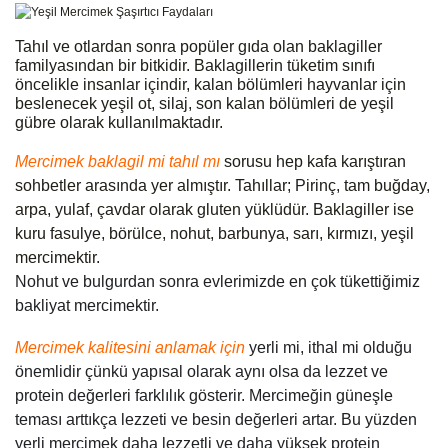
Tahıl ve otlardan sonra popüler gıda olan baklagiller 
familyasından bir bitkidir. 
Baklagillerin tüketim sınıfı 
öncelikle insanlar içindir, kalan bölümleri hayvanlar için 
beslenecek yeşil ot, silaj, son kalan bölümleri de yeşil 
gübre olarak kullanılmaktadır.
Mercimek baklagil mi tahıl mı
 sorusu hep kafa karıştıran 
sohbetler arasında yer almıştır. Tahıllar; Pirinç, tam buğday, 
arpa, yulaf, çavdar olarak gluten yüklüdür. Baklagiller ise 
kuru fasulye, börülce, nohut, barbunya, sarı, kırmızı, yeşil 
mercimektir.
Nohut ve bulgurdan sonra evlerimizde en çok tükettiğimiz 
bakliyat mercimektir.
Mercimek kalitesini anlamak için
yerli mi, ithal mi olduğu 
önemlidir çünkü yapısal olarak aynı olsa da lezzet ve 
protein değerleri farklılık gösterir. Mercimeğin güneşle 
teması arttıkça lezzeti ve besin değerleri artar. Bu yüzden 
yerli mercimek daha lezzetli ve daha yüksek protein 