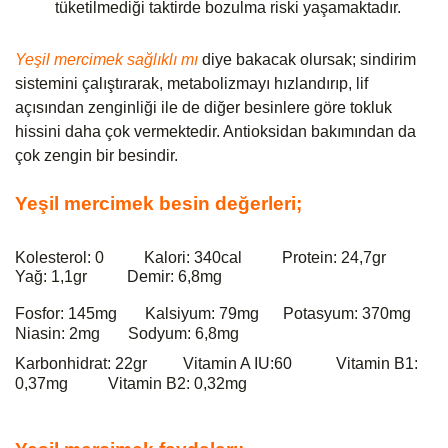
tüketilmediği taktirde bozulma riski yaşamaktadır.
Yeşil mercimek sağlıklı mı
diye bakacak olursak; sindirim 
sistemini çalıştırarak, metabolizmayı hızlandırıp, lif 
açısından zenginliği ile de diğer besinlere göre tokluk 
hissini daha çok vermektedir. Antioksidan bakımından da 
çok zengin bir besindir.
Yeşil mercimek besin değerleri;
Kolesterol: 0          Kalori: 340cal          Protein: 24,7gr          
Yağ: 1,1gr          Demir: 6,8mg 
Fosfor: 145mg       Kalsiyum: 79mg      Potasyum: 370mg     
Niasin: 2mg       Sodyum: 6,8mg              
Karbonhidrat: 22gr         Vitamin A IU:60           Vitamin B1: 
0,37mg          Vitamin B2: 0,32mg