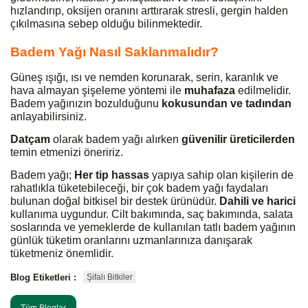
hızlandırıp, oksijen oranını arttırarak stresli, gergin halden
çıkılmasına sebep olduğu bilinmektedir.
Badem Yağı Nasıl Saklanmalıdır?
Güneş ışığı, ısı ve nemden korunarak, serin, karanlık ve
hava almayan şişeleme yöntemi ile
muhafaza
edilmelidir.
Badem yağınızın bozulduğunu
kokusundan ve tadından
anlayabilirsiniz.
Datçam
olarak badem yağı alırken
güvenilir üreticilerden
temin etmenizi öneririz.
Badem yağı;
Her tip hassas
yapıya sahip olan kişilerin de
rahatlıkla tüketebileceği, bir çok badem yağı faydaları
bulunan doğal bitkisel bir destek ürünüdür.
Dahili ve harici
kullanıma uygundur. Cilt bakımında, saç bakımında, salata
soslarında ve yemeklerde de kullanılan tatlı badem yağının
günlük tüketim oranlarını uzmanlarınıza danışarak
tüketmeniz önemlidir.
Blog Etiketleri :
Şifalı Bitkiler
Tüm Bloglar