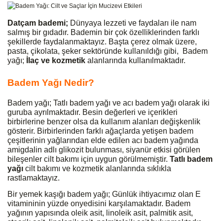
Datçam bademi;
Dünyaya lezzeti ve faydaları ile nam
salmış bir gıdadır. Bademin bir çok özelliklerinden farklı
şekillerde faydalanmaktayız. Başta çerez olmak üzere,
pasta, çikolata, şeker sektöründe kullanıldığı gibi, Badem
yağı;
İlaç ve kozmetik
alanlarında kullanılmaktadır.
Badem Yağı Nedir?
Badem yağı; Tatlı badem yağı ve acı badem yağı olarak iki
guruba ayrılmaktadır. Besin değerleri ve içerikleri
birbirlerine benzer olsa da kullanım alanları değişkenlik
gösterir. Birbirlerinden farklı ağaçlarda yetişen badem
çeşitlerinin yağlarından elde edilen acı badem yağında
amigdalin adlı glikozit bulunması, siyanür etkisi görülen
bileşenler cilt bakımı için uygun görülmemiştir.
Tatlı badem
yağı
cilt bakımı ve kozmetik alanlarında sıklıkla
rastlamaktayız.
Bir yemek kaşığı badem yağı; Günlük ihtiyacımız olan E
vitamininin yüzde onyedisini karşılamaktadır. Badem
yağının yapısında
oleik asit
,
linoleik asit
,
palmitik asit
,