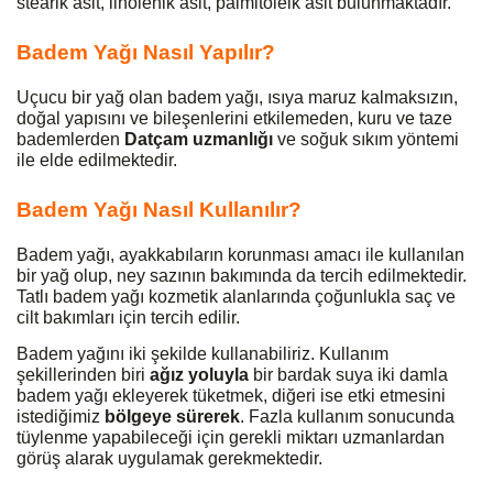
stearik asit
,
linolenik asit
,
palmitoleik asit
bulunmaktadır.
Badem Yağı Nasıl Yapılır?
Uçucu bir yağ olan badem yağı, ısıya maruz kalmaksızın,
doğal yapısını ve bileşenlerini etkilemeden, kuru ve taze
bademlerden
Datçam uzmanlığı
ve soğuk sıkım yöntemi
ile elde edilmektedir.
Badem Yağı Nasıl Kullanılır?
Badem yağı, ayakkabıların korunması amacı ile kullanılan
bir yağ olup, ney sazının bakımında da tercih edilmektedir.
Tatlı badem yağı kozmetik alanlarında çoğunlukla saç ve
cilt bakımları için tercih edilir.
Badem yağını iki şekilde kullanabiliriz. Kullanım
şekillerinden biri
ağız yoluyla
bir bardak suya iki damla
badem yağı ekleyerek tüketmek, diğeri ise etki etmesini
istediğimiz
bölgeye sürerek
. Fazla kullanım sonucunda
tüylenme yapabileceği için gerekli miktarı uzmanlardan
görüş alarak uygulamak gerekmektedir.