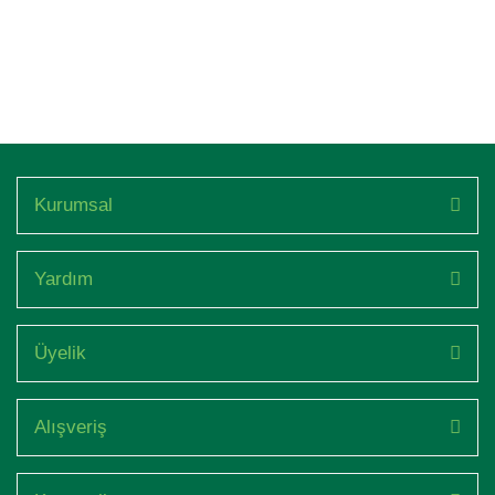
Kurumsal
Yardım
Üyelik
Alışveriş